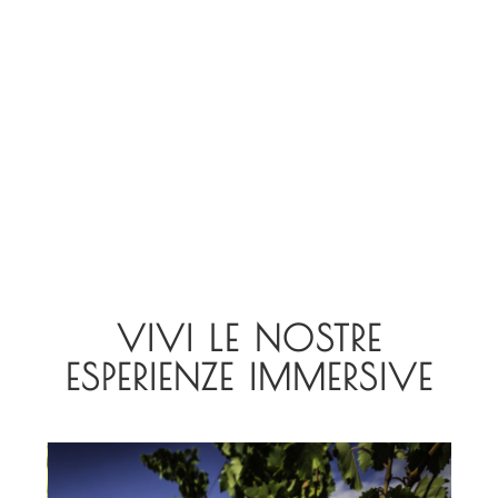
VIVI LE NOSTRE
ESPERIENZE IMMERSIVE